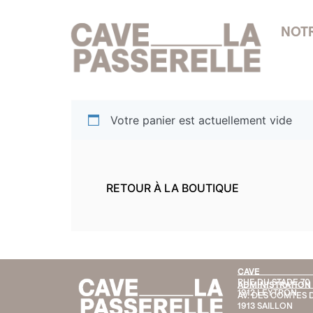
NOT
Votre panier est actuellement vide
RETOUR À LA BOUTIQUE
CAVE
RUE DU STADE 70
ADMINISTRATION
1912 LEYTRON
AV. DES COMTES D
1913 SAILLON