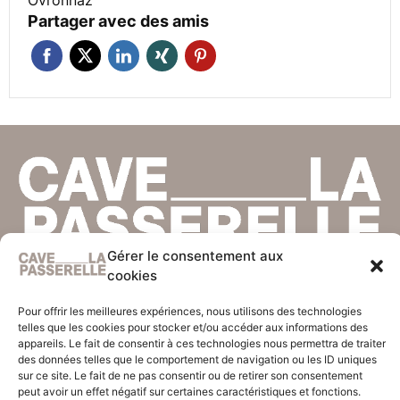
Ovronnaz
Partager avec des amis
Gérer le consentement aux
cookies
CAVE
RUE DU STADE 70
ADMINISTRATION
1912 LEYTRON
AV. DES COMTES DE SAVOIE 211
Pour offrir les meilleures expériences, nous utilisons des technologies
1913 SAILLON
telles que les cookies pour stocker et/ou accéder aux informations des
CONTACTS
appareils. Le fait de consentir à ces technologies nous permettra de traiter
CAROLINE TRAMAUX-ROSSIER
DYLAN TRAMAUX
079 730 46 08
des données telles que le comportement de navigation ou les ID uniques
079 906 13 88
MARC-ANDRÉ ROSSIER
sur ce site. Le fait de ne pas consentir ou de retirer son consentement
INFO@CAVELAPASSERELLE.CH
079 314 75 03
SUIVEZ-NOUS
peut avoir un effet négatif sur certaines caractéristiques et fonctions.